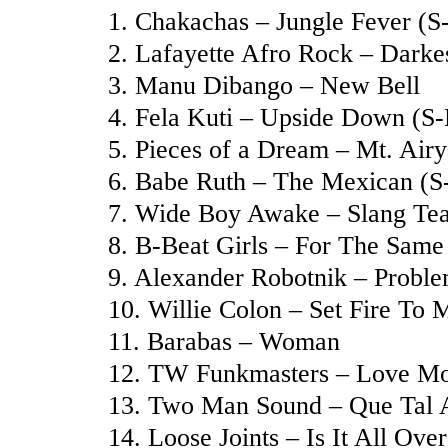
1. Chakachas – Jungle Fever (S
2. Lafayette Afro Rock – Darke
3. Manu Dibango – New Bell
4. Fela Kuti – Upside Down (S-
5. Pieces of a Dream – Mt. Air
6. Babe Ruth – The Mexican (S
7. Wide Boy Awake – Slang Te
8. B-Beat Girls – For The Sam
9. Alexander Robotnik – Probl
10. Willie Colon – Set Fire To 
11. Barabas – Woman
12. TW Funkmasters – Love M
13. Two Man Sound – Que Tal 
14. Loose Joints – Is It All O