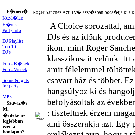
F�men�
Roger Sanchez Azuli v�laszt�sban bocs�tja ki a
Kezd�lap
A Choice sorozattal, am
H�rek
Party info
DJs és az idõnk producere
DJ Playlist
ikont mint Roger Sanchez
Top 10
DJ's
klasszikusait velünk. Itt
Fun - K�pek
amit félelemmel töltöttek
Fun - Viccek
csavart ház és többet. E
Sound&lights
for party
hangsúlyoz ki és hangolj
MP3
befolyásoltak az években
Szavaz�s
Mi
: tiszteltnek érzem maga
�rdekelne
legjobban
ami összerakja azt. Egy
ezen a
honlapon?
emlékezni arra, hogy a t