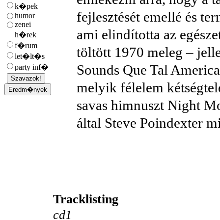
k�pek
fejlesztését emellé és te
humor
zenei
ami elindította az egész
h�rek
f�rum
töltött 1970 meleg – jel
let�lt�s
Sounds Que Tal America 
party inf�
melyik félelem kétségtel
savas himnuszt Night Mov
által Steve Poindexter 
Tracklisting
cd1