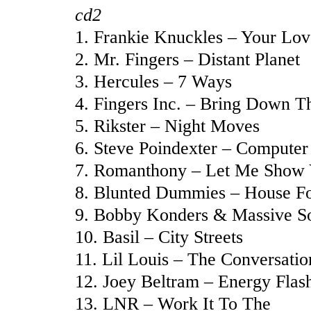
cd2
1. Frankie Knuckles – Your Lov
2. Mr. Fingers – Distant Planet
3. Hercules – 7 Ways
4. Fingers Inc. – Bring Down T
5. Rikster – Night Moves
6. Steve Poindexter – Compute
7. Romanthony – Let Me Show
8. Blunted Dummies – House Fo
9. Bobby Konders & Massive S
10. Basil – City Streets
11. Lil Louis – The Conversatio
12. Joey Beltram – Energy Flas
13. LNR – Work It To The